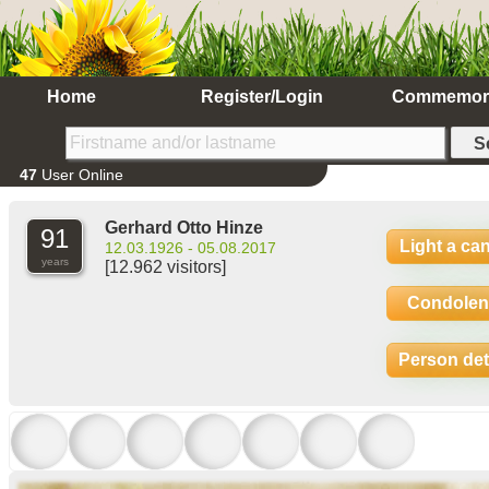
Home
Register/Login
Commemor
47
User Online
Gerhard Otto Hinze
91
Light a ca
12.03.1926 - 05.08.2017
years
[12.962 visitors]
Condolen
Person det