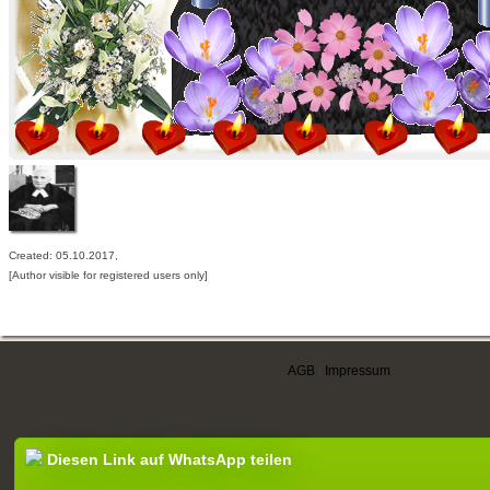
Created: 05.10.2017,
[Author visible for registered users only]
AGB
|
Impressum
Diesen Link auf WhatsApp teilen