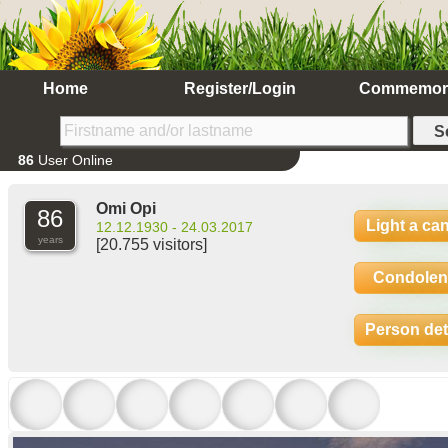
Home
Register/Login
Commemor
86
User Online
Omi Opi
86
Light a ca
12.12.1930 - 24.03.2017
years
[20.755 visitors]
Condolen
Person det