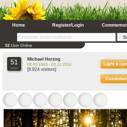
Home
Register/Login
Commemor
52
User Online
Michael Herzog
51
Light a ca
08.03.1963 - 03.11.2014
years
[9.924 visitors]
Condolen