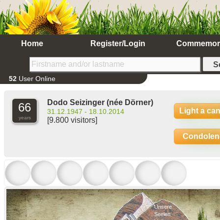
Home
Register/Login
Commemor
52
User Online
Dodo Seizinger
(née Dörner)
66
Light a ca
31.12.1947 - 18.10.2014
years
[9.800 visitors]
Condolen
Unsere
Seelen