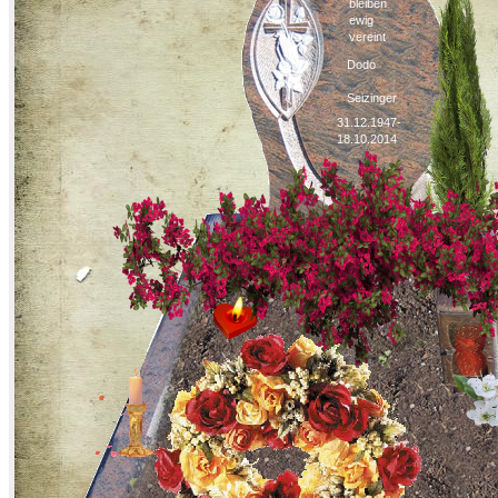
bleiben
ewig
vereint
Dodo
Seizinger
31.12.1947-
18.10.2014