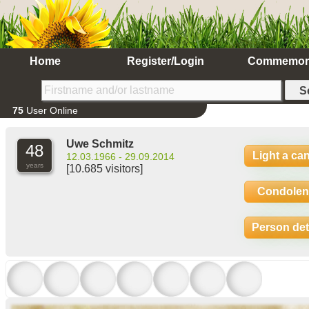
Home
Register/Login
Commemor
75
User Online
Uwe Schmitz
48
Light a ca
12.03.1966 - 29.09.2014
years
[10.685 visitors]
Condolen
Person det