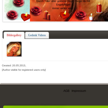
Durch Täler über goldene Hügel Fliegst du mit
Engelsflügel
immer weiter weg .
Bildergallery
Gedenk Videos
Created: 20.05.2013,
[Author visible for registered users only]
AGB
|
Impressum