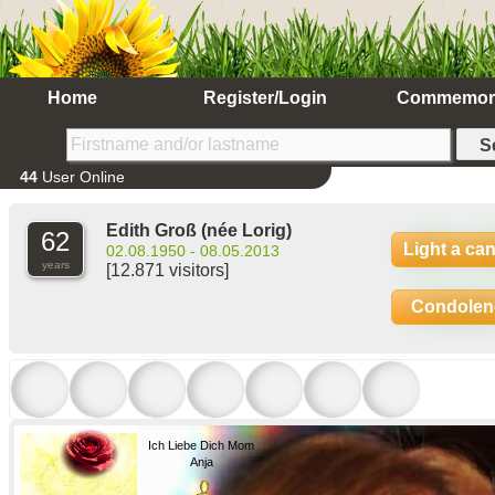
Home
Register/Login
Commemor
44
User Online
Edith Groß
(née Lorig)
62
Light a ca
02.08.1950 - 08.05.2013
years
[12.871 visitors]
Condolen
Ich Liebe Dich Mom
Anja