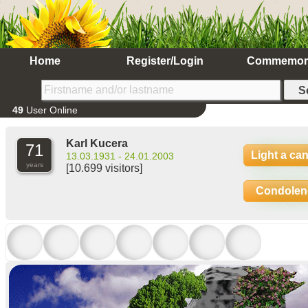
Home
Register/Login
Commemor
49
User Online
Karl Kucera
71
Light a ca
13.03.1931 - 24.01.2003
years
[10.699 visitors]
Condolen