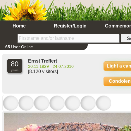
Home
Register/Login
Commemor
65
User Online
Ernst Treffert
80
Light a ca
30.11.1929 - 24.07.2010
years
[8.120 visitors]
Condolen