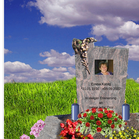
Emma Kählig
*31.01.1916 - +09.09.2002
In ewiger Erinnerung
an
meine liebe Omi