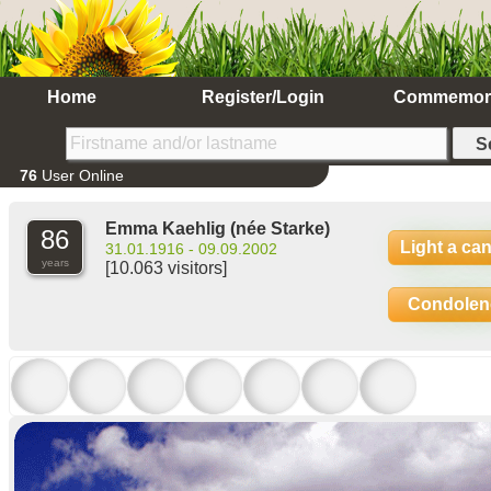
Home
Register/Login
Commemor
76
User Online
Emma Kaehlig
(née Starke)
86
Light a ca
31.01.1916 - 09.09.2002
years
[10.063 visitors]
Condolen