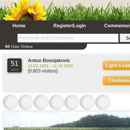
Home
Register/Login
Commemor
60
User Online
Antun Bosnjakovic
51
Light a ca
13.02.1951 - 11.10.2002
years
[9.803 visitors]
Condolen