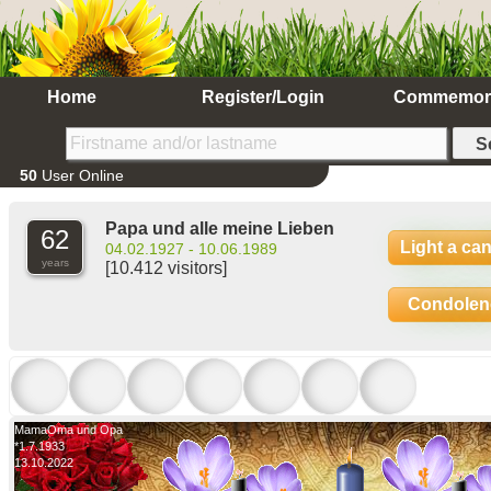
Home
Register/Login
Commemor
50
User Online
Papa und alle meine Lieben
62
Light a ca
04.02.1927 - 10.06.1989
years
[10.412 visitors]
Condolen
Mama
Oma und Opa
*1.7.1933
13.10.2022