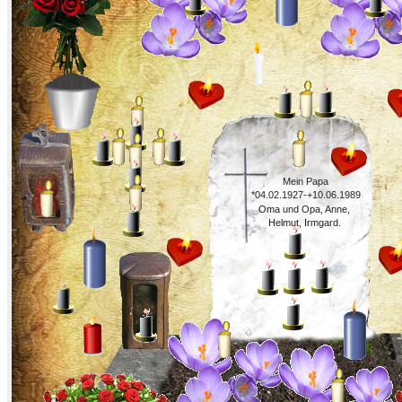
Mein Papa
*04.02.1927-+10.06.1989
Oma und Opa, Anne,
Oma und Opa
Helmut, Irmgard.