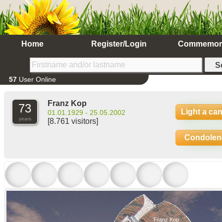
Home
Register/Login
Commemor
57
User Online
Franz Kop
73
Light a ca
01.01.1929 - 25.05.2002
years
[8.761 visitors]
Condolen
Franz Kop