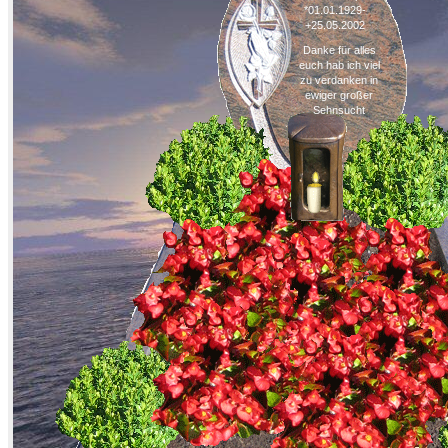
*01.01.1929-
+25.05.2002
Danke für alles
euch hab ich viel
zu verdanken in
ewiger großer
Sehnsucht