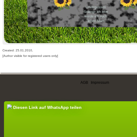
Unvergessen
Solange ich lebe
werde ich euch
lieben Mam
Created: 25.01.2010,
[Author visible for registered users only]
AGB
|
Impressum
Diesen Link auf WhatsApp teilen