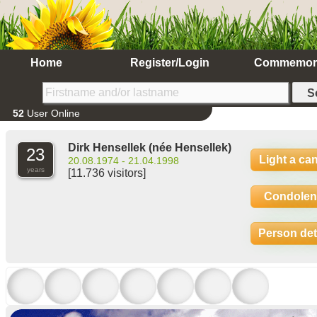
Home
Register/Login
Commemor
52
User Online
Dirk Hensellek
(née Hensellek)
23
Light a ca
20.08.1974 - 21.04.1998
years
[11.736 visitors]
Condolen
Person det