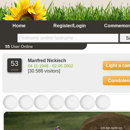
Home
Register/Login
Commemor
55
User Online
Manfred Nickisch
53
Light a ca
04.11.1948 - 02.05.2002
years
[30.586 visitors]
Condolen
Ich bin nicht tot.