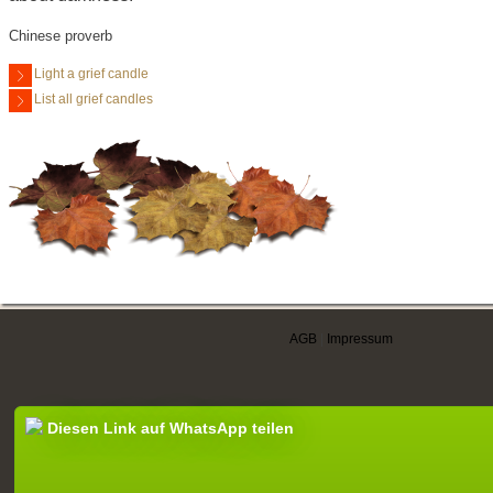
Chinese proverb
Light a grief candle
List all grief candles
AGB
|
Impressum
Diesen Link auf WhatsApp teilen