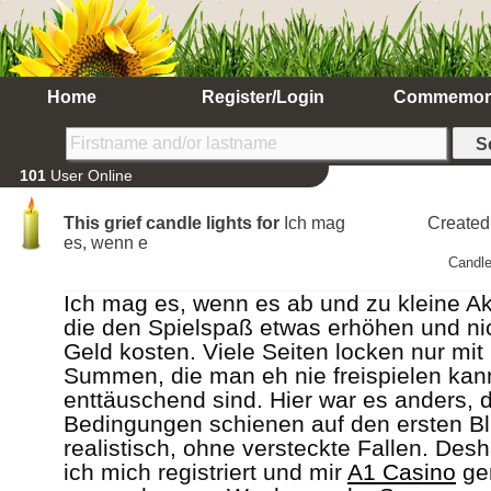
Home
Register/Login
Commemor
101
User Online
This grief candle lights for
Ich mag
Created
es, wenn e
Candle
Ich mag es, wenn es ab und zu kleine Ak
die den Spielspaß etwas erhöhen und ni
Geld kosten. Viele Seiten locken nur mit 
Summen, die man eh nie freispielen kan
enttäuschend sind. Hier war es anders, d
Bedingungen schienen auf den ersten Bli
realistisch, ohne versteckte Fallen. Des
ich mich registriert und mir
A1 Casino
ge