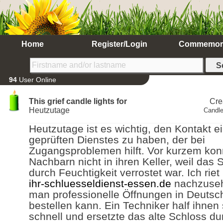
Home
Register/Login
Commemor
94
User Online
This grief candle lights for
Cre
Heutzutage
Candle
Heutzutage ist es wichtig, den Kontakt e
geprüften Dienstes zu haben, der bei
Zugangsproblemen hilft. Vor kurzem ko
Nachbarn nicht in ihren Keller, weil das 
durch Feuchtigkeit verrostet war. Ich riet
ihr-schluesseldienst-essen.de
nachzuse
man professionelle Öffnungen in Deutsc
bestellen kann. Ein Techniker half ihnen
schnell und ersetzte das alte Schloss du