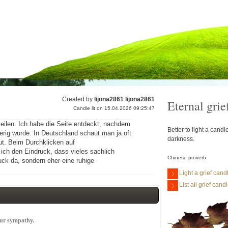
Created by
lijona2861 lijona2861
Eternal grie
Candle lit on 15.04.2026 09:25:47
teilen. Ich habe die Seite entdeckt, nachdem
Better to light a cand
rig wurde. In Deutschland schaut man ja oft
darkness.
t. Beim Durchklicken auf
 ich den Eindruck, dass vieles sachlich
Chinese proverb
ruck da, sondern eher eine ruhige
Light a grief cand
List all grief cand
our sympathy.