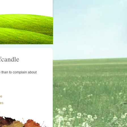
fcandle
le than to complain about
le
les