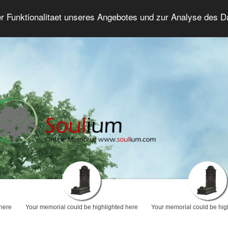
er Funktionalitaet unseres Angebotes und zur Analyse des 
Grief Forum
Advanced Search
Login/Regis
 here
Your memorial could be highlighted here
Your memorial could be hig