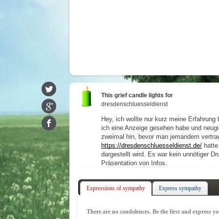
This grief candle lights for
dresdenschluesseldienst
Hey, ich wollte nur kurz meine Erfahrung 
ich eine Anzeige gesehen habe und neugie
zweimal hin, bevor man jemandem vertrau
https://dresdenschluesseldienst.de/
hatte
dargestellt wird. Es war kein unnötiger D
Präsentation von Infos.
Expressions of sympathy
Express sympathy
There are no condolences. Be the first and express y