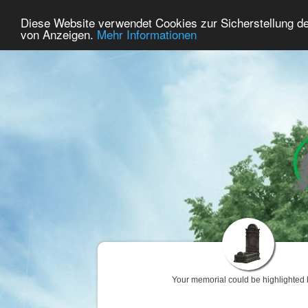
79
User Online
Diese Website verwendet Cookies zur Sicherstellung d
Home
Premium
Commemorate
von Anzeigen.
Mehr Informationen
Your memorial could be highlighted