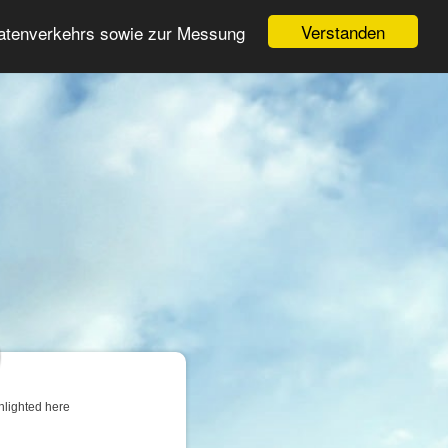
Login
Register
Verstanden
Datenverkehrs sowie zur Messung
Search
ter
hlighted here