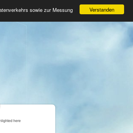
Login
Register
Verstanden
Datenverkehrs sowie zur Messung
Search
ter
hlighted here