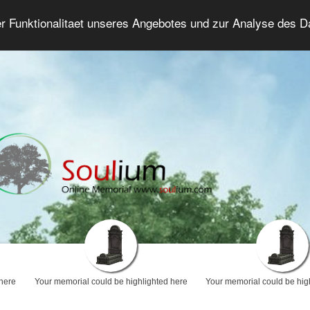
er Funktionalitaet unseres Angebotes und zur Analyse des 
Grief Forum
Advanced Search
Login/Regis
 here
Your memorial could be highlighted here
Your memorial could be hig