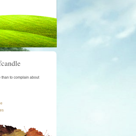
fcandle
le than to complain about
le
les