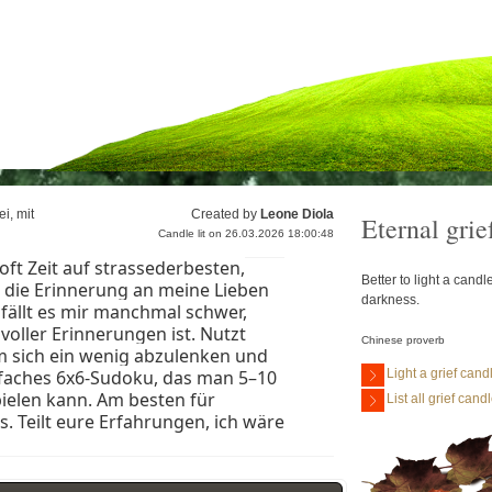
i, mit
Created by
Leone Diola
Eternal grie
Candle lit on 26.03.2026 18:00:48
ft Zeit auf strassederbesten,
Better to light a cand
e die Erinnerung an meine Lieben
darkness.
ällt es mir manchmal schwer,
oller Erinnerungen ist. Nutzt
Chinese proverb
m sich ein wenig abzulenken und
nfaches 6x6-Sudoku, das man 5–10
Light a grief cand
ielen kann. Am besten für
List all grief cand
. Teilt eure Erfahrungen, ich wäre