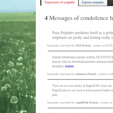
Expressions of sympathy
Express sympathy
4
Messages of condolence ha
Pura Peptides positions itself as a pro
emphasis on purity and testing really 
Sympathy expressed by
USA (Guest)
, written on 03.0
Dalam beberapa ulasan online, OLXTOTO d
lancar. Hal ini membuat pemain merasa leb
tersebut.
olxtoto
Sympathy expressed by
jsimitseo (Guest)
, written on 
There are two fun modes in
Ragdoll Hit
. Each one 
Ragdoll physics are used in action-packed battles 
plan.
Sympathy expressed by
ragdoll hit (Guest)
, written o