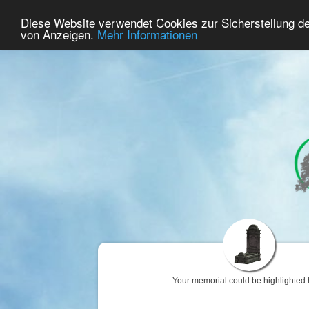
62
User Online
Diese Website verwendet Cookies zur Sicherstellung d
Home
Premium
Commemorate
von Anzeigen.
Mehr Informationen
Your memorial could be highlighted