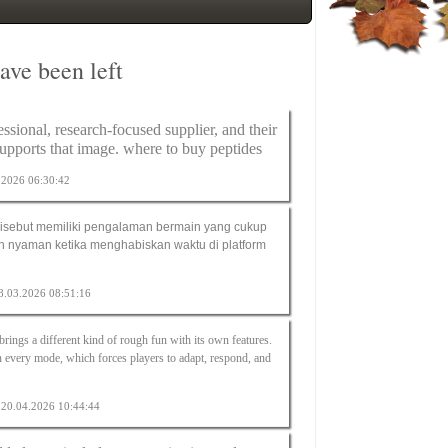
ve been left
fessional, research-focused supplier, and their
supports that image.
where to buy peptides
3.2026 06:30:42
isebut memiliki pengalaman bermain yang cukup
ih nyaman ketika menghabiskan waktu di platform
08.03.2026 08:51:16
brings a different kind of rough fun with its own features.
in every mode, which forces players to adapt, respond, and
n 20.04.2026 10:44:44