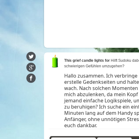
This grief candle lights for
Hilft Sudoku dabe
schwierigen Gefühlen umzugehen?
Hallo zusammen. Ich verbringe o
erstelle Gedenkseiten und halt
wach. Nach solchen Momenten f
mich abzulenken, da mein Kopf v
jemand einfache Logikspiele, u
zu beruhigen? Ich suche ein ei
Minuten lang auf dem Handy sp
Anfänger, ohne unnötigen Stress
euch dankbar.