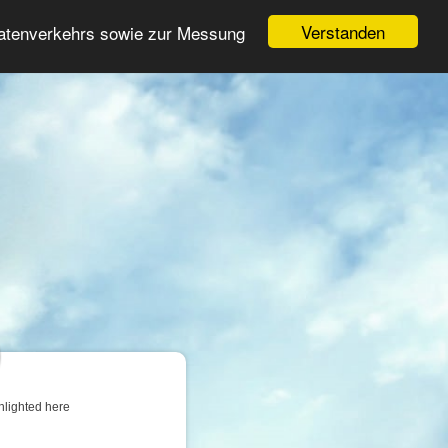
Login
Register
Verstanden
Datenverkehrs sowie zur Messung
Search
ter
hlighted here