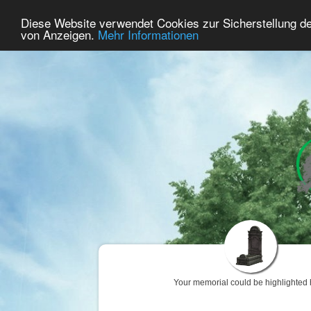
71
User Online
Diese Website verwendet Cookies zur Sicherstellung d
Home
Premium
Commemorate
von Anzeigen.
Mehr Informationen
Your memorial could be highlighted