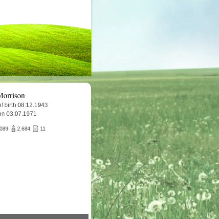
Morrison
f birth 08.12.1943
on 03.07.1971
.089
2.684
11