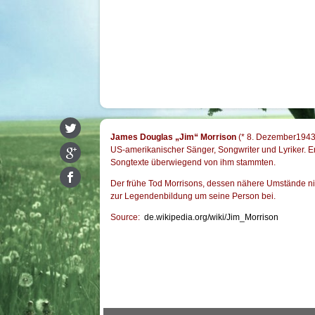
James Douglas „Jim“ Morrison
(*
8. Dezember
194
US-amerikanischer Sänger,
Songwriter
und
Lyriker
. 
Songtexte überwiegend von ihm stammten.
Der frühe Tod Morrisons, dessen nähere Umstände nich
zur Legendenbildung um seine Person bei.
Source:
de.wikipedia.org/wiki/Jim_Morrison