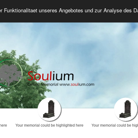
er Funktionalitaet unseres Angebotes und zur Analyse des 
Grief Forum
Advanced Search
Login/Regis
 here
Your memorial could be highlighted here
Your memorial could be hig