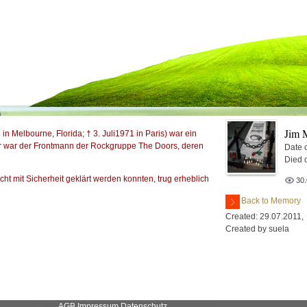
Jim 
3
in
Melbourne
,
Florida
; †
3. Juli
1971
in
Paris
) war ein
Er war der
Frontmann
der Rockgruppe
The Doors
, deren
Date o
Died 
t mit Sicherheit geklärt werden konnten, trug erheblich
30
Back to Memory
Created: 29.07.2011,
Created by suela
AGB
Impressum
Datenschutz