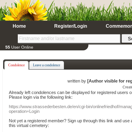
Home
Register/Login
Commemor
55
User Online
Condolence
Leave a condolence
written by
[Author visible for re
Creat
Already
left
condolences
can
be displayed
for registered users
o
Please login
via
the following link:
https://www.strassederbesten.de/en/cgi-bin/onlinefriedhof/mana
operation=Login
Not yet a
registered member
?
Sign up through
this link
and use
this
virtual
cemetery
: