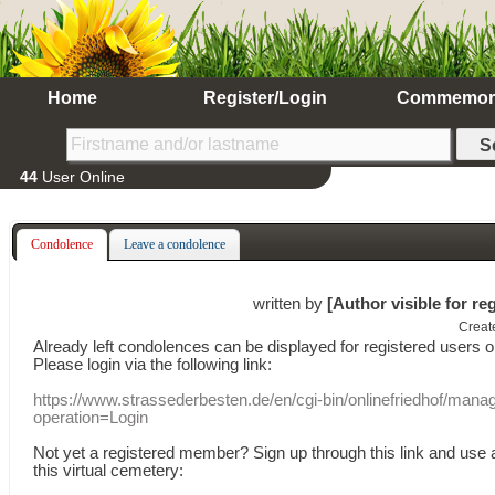
Home
Register/Login
Commemor
44
User Online
Condolence
Leave a condolence
written by
[Author visible for re
Creat
Already
left
condolences
can
be displayed
for registered users
o
Please login
via
the following link:
https://www.strassederbesten.de/en/cgi-bin/onlinefriedhof/mana
operation=Login
Not yet a
registered member
?
Sign up through
this link
and use
this
virtual
cemetery
: