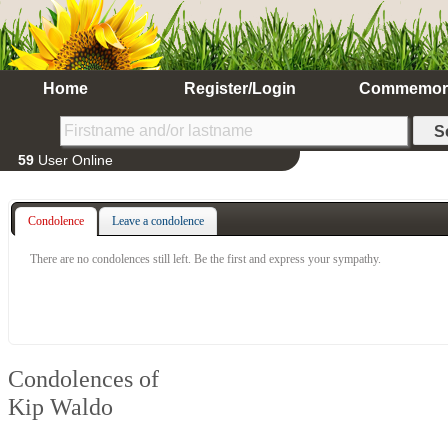
Home
Register/Login
Commemor
59
User Online
Condolence
Leave a condolence
There are no condolences still left. Be the first and express your sympathy.
Condolences of
Kip Waldo