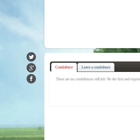
Condolence
Leave a condolence
There are no condolences still left. Be the first and expr