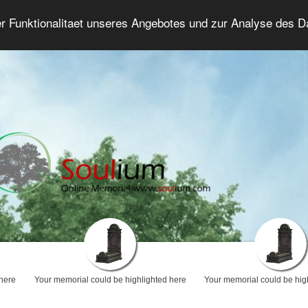
er Funktionalitaet unseres Angebotes und zur Analyse des 
Grief Forum
Advanced Search
Login/Regis
 here
Your memorial could be highlighted here
Your memorial could be hig