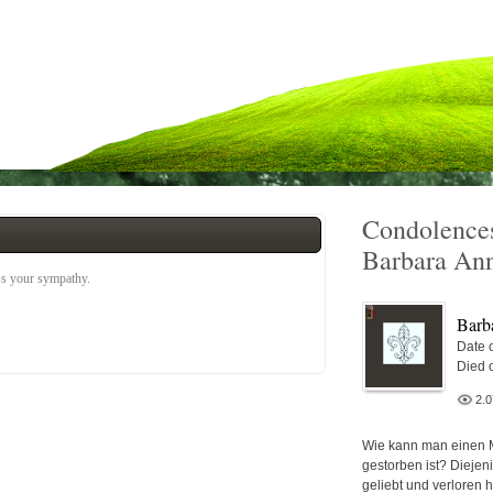
Condolences
Barbara Ann
ess your sympathy.
Barb
Date o
Died 
2.
Wie kann man einen 
gestorben ist? Diejen
geliebt und verloren 