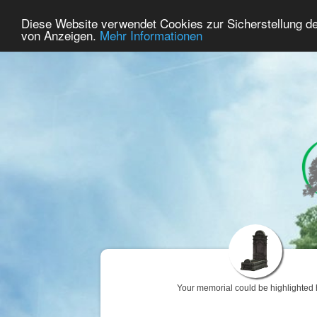
54
User Online
Diese Website verwendet Cookies zur Sicherstellung d
Home
Premium
Commemorate
von Anzeigen.
Mehr Informationen
Your memorial could be highlighted