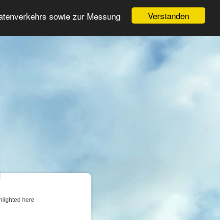
Login
Register
Verstanden
Datenverkehrs sowie zur Messung
Search
ter
hlighted here