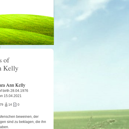
 of
 Kelly
ara Ann Kelly
f birth 28.04.1976
on 15.04.2021
079
14
0
Menschen beweinen, der
igen sind zu beklagen, die ihn
haben.