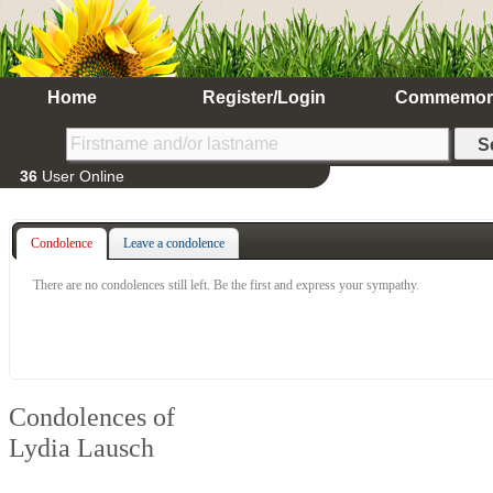
Home
Register/Login
Commemor
36
User Online
Condolence
Leave a condolence
There are no condolences still left. Be the first and express your sympathy.
Condolences of
Lydia Lausch