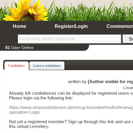
Home
Register/Login
Commemor
81
User Online
Condolence
Leave a condolence
written by
[Author visible for re
Creat
Already
left
condolences
can
be displayed
for registered users
o
Please login
via
the following link:
https://www.strassederbesten.de/en/cgi-bin/onlinefriedhof/mana
operation=Login
Not yet a
registered member
?
Sign up through
this link
and use
this
virtual
cemetery
: