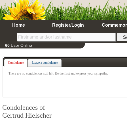
Home
Register/Login
Commemor
60
User Online
Condolence
Leave a condolence
There are no condolences still left. Be the first and express your sympathy.
Condolences of
Gertrud Hielscher