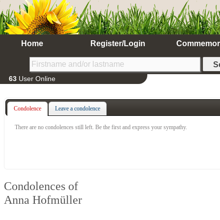
Home
Register/Login
Commemor
63
User Online
Condolence
Leave a condolence
There are no condolences still left. Be the first and express your sympathy.
Condolences of
Anna Hofmüller