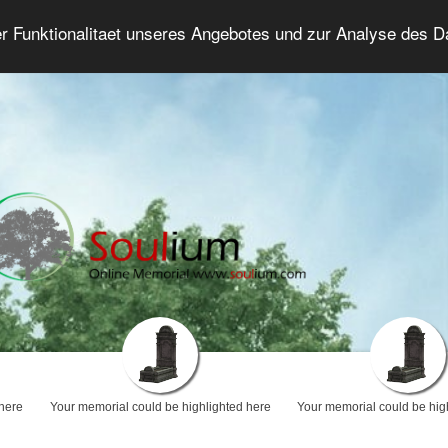
er Funktionalitaet unseres Angebotes und zur Analyse des 
Grief Forum
Advanced Search
Login/Regis
 here
Your memorial could be highlighted here
Your memorial could be hig