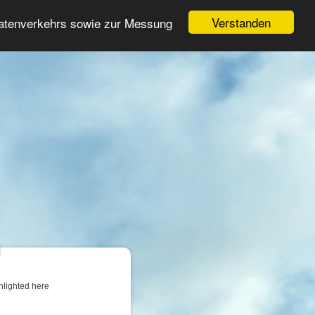
Login
Register
Verstanden
Datenverkehrs sowie zur Messung
Search
ter
hlighted here