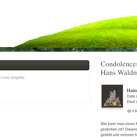
Condolences
Hans Wald
ess your sympathy.
Hans
Date o
Died 
9.
Wie kann man einen 
gestorben ist? Diejen
geliebt und verloren 