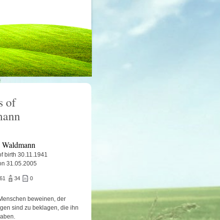
 of
mann
 Waldmann
f birth 30.11.1941
on 31.05.2005
861
34
0
Menschen beweinen, der
igen sind zu beklagen, die ihn
haben.