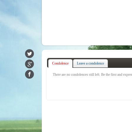
Condolence
Leave a condolence
There are no condolences still left. Be the first and expr