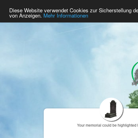
40
User Online
Diese Website verwendet Cookies zur Sicherstellung d
Home
Premium
Commemorate
von Anzeigen.
Mehr Informationen
Your memorial could be highlighted