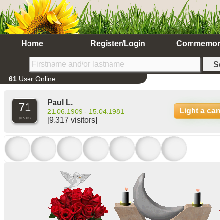
Home
Register/Login
Commemor
61
User Online
Paul L.
71
Light a ca
21.06.1909 - 15.04.1981
years
[9.317 visitors]