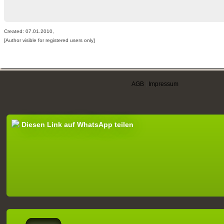
Created: 07.01.2010,
[Author visible for registered users only]
AGB
|
Impressum
Diesen Link auf WhatsApp teilen