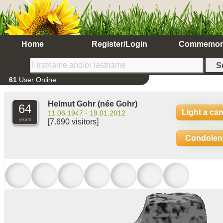
Home
Register/Login
Commemor
61
User Online
Helmut Gohr
(née Gohr)
64
Light a ca
11.06.1947 - 19.01.2012
years
[7.690 visitors]
Condolen