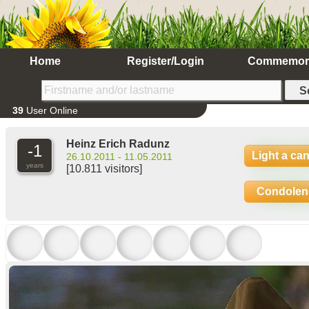
Home
Register/Login
Commemor
39
User Online
Heinz Erich Radunz
-1
Light a ca
26.10.2011 - 11.05.2011
years
[10.811 visitors]
Condolen