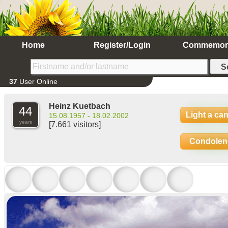
Home
Register/Login
Commemor
37
User Online
Heinz Kuetbach
44
Light a ca
15.08.1957 - 18.02.2002
years
[7.661 visitors]
Condolen