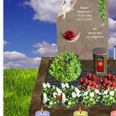
Rainer
Spreemann
*01.06.1982
+07.07.2002
Wir
werde dich
nie vergessen