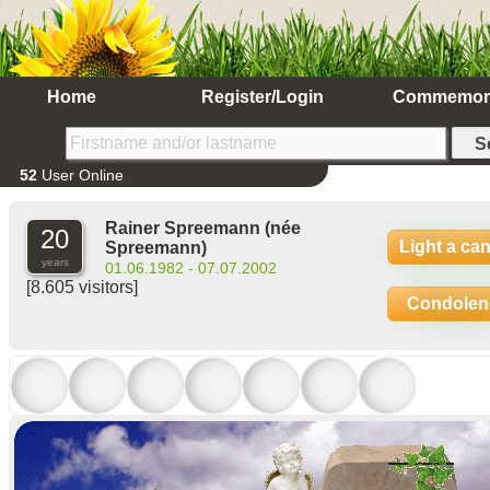
Home
Register/Login
Commemor
52
User Online
Rainer Spreemann
(née
20
Light a ca
Spreemann)
years
01.06.1982 - 07.07.2002
[8.605 visitors]
Condolen