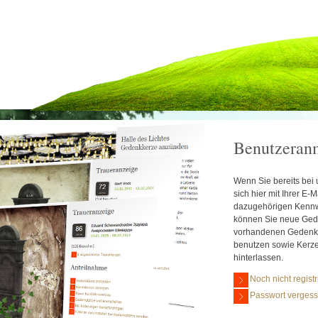
Benutzeran
Wenn Sie bereits bei u
sich hier mit Ihrer E
dazugehörigen Kennw
können Sie neue Gede
vorhandenen Gedenks
benutzen sowie Kerz
hinterlassen.
Noch nicht registr
Passwort verges