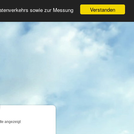
Login
Registrieren
Verstanden
Datenverkehrs sowie zur Messung
Suche
n
tte angezeigt