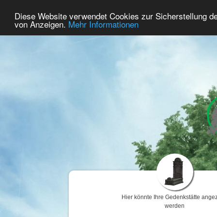
67
Benutzer Online
Diese Website verwendet Cookies zur Sicherstellung d
Home
Premium
Gedenken
von Anzeigen.
Mehr Informationen
Hier könnte Ihre Gedenkstätte angez
werden